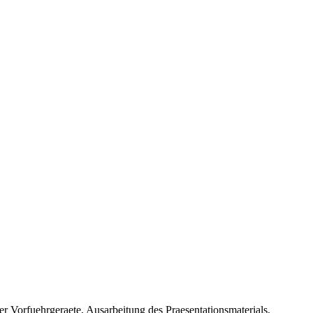
 Vorfuehrgeraete, Ausarbeitung des Praesentationsmaterials,