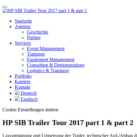
Startseite
Agentur
Geschichte
Partner
Services
Event Management
Trainings
Equipment Management
Consulting & Demonstrations
Logistics & Transport
Portfolio
Karriere
Kontakt
Deutsch
Englisch
Cookie Einstellungen ändern
HP SIB Trailer Tour 2017 part 1 & part 2
Layoutplanung und Umsetzung der Trailer, technischer Auf-/Abbau der