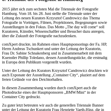
2015 jährt sich zum sechsten Mal die Triennale der Fotografie
Hamburg. Vom 18. bis 28. Juni stellte die Triennale unter der
Leitung des neuen Kurators Krzysztof Candrowicz das Thema
Fotografie in Vorträgen, Filmen, Projektionen, Begegnungen sowie
Ausstellungen in den Fokus. Das Motto „The day will come“ soll
Kuratoren, Künstler, Wissenschaftler und Besucher dazu anregen,
über die Zukunft der Fototgrafie nachzudenken.
comXpert druckte, im Rahmen eines Hauptsponsorings der Fa. HP,
Herrn Andreas Tschunkert und unter der Leitung der Kuratorin,
Frau Dr. Sabine Schnakenberg und in Zusammenarbeit mit dem
Kuenstler Phillip Toledano, dessen Ausstellungstücke, die erstmalig
in Europa dem Publikum vorgestellt wurden.
Unter der Leitung des Kurators Krzysztof Candrowicz druckten wir
auch Exponate der Ausstellung „Container City“, plaziert auf dem
freien Gelände vor den Deichtorhallen.
In diesem Zusammenhang wurden durch comXpert auch die
Photodrucke eines der Hauptsponsoren „BMW/Mini“ in der
Container City gedruckt.
Zu guter letzt betreuten wir auch die generellen Triennale Banner
unter der Leitung der Kuratorin Frau Henriette Vaeth-Hinz, die in