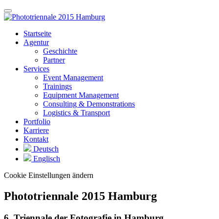
Startseite
Agentur
Geschichte
Partner
Services
Event Management
Trainings
Equipment Management
Consulting & Demonstrations
Logistics & Transport
Portfolio
Karriere
Kontakt
Deutsch
Englisch
Cookie Einstellungen ändern
Phototriennale 2015 Hamburg
6. Triennale der Fotografie in Hamburg